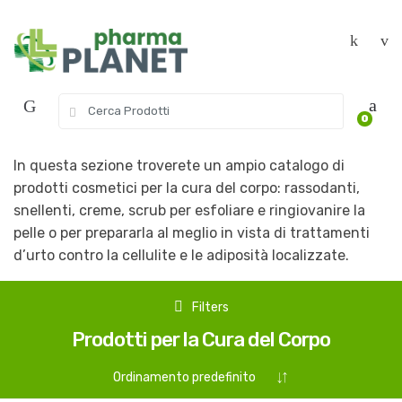
Skip to navigation
Skip to content
S
0
e
a
r
In questa sezione troverete un ampio catalogo di
c
prodotti cosmetici per la cura del corpo: rassodanti,
h
snellenti, creme, scrub per esfoliare e ringiovanire la
f
pelle o per prepararla al meglio in vista di trattamenti
o
r
d’urto contro la cellulite e le adiposità localizzate.
:
Filters
Prodotti per la Cura del Corpo