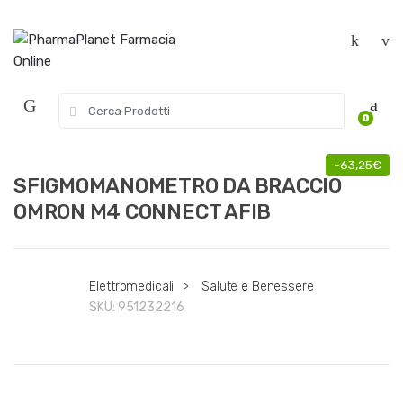
Skip to navigation
Skip to content
S
0
e
a
r
-
63,25
€
c
SFIGMOMANOMETRO DA BRACCIO
h
OMRON M4 CONNECT AFIB
f
o
r
:
Elettromedicali
>
Salute e Benessere
SKU:
951232216