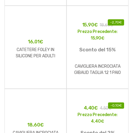
-
2,70
€
15,90
€
18,60
€
Prezzo Precedente:
15,90
€
16,01
€
Sconto del 15%
CATETERE FOLEY IN
SILICONE PER ADULTI
BRILLANT PLUS 2 VIE
CAVIGLIERA INCROCIATA
SENZA SCANALATURE CH18
GIBAUD TAGLIA 12 1 PAIO
LUNGHEZZA 41 CM
PALLONCINO 10 ML
PUNTATIEMANN 2 FORI 1
PEZZO
-
0,10
€
4,40
€
4,50
€
Prezzo Precedente:
4,40
€
18,60
€
Sconto del 2%
CAVIGLIERA INCROCIATA