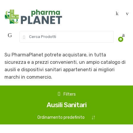
Skip to navigation
Skip to content
S
0
e
a
r
Su PharmaPlanet potrete acquistare, in tutta
c
sicurezza e a prezzi convenienti, un ampio catalogo di
h
ausili e dispositivi sanitari appartenenti ai migliori
f
marchi in commercio.
o
r
:
Filters
Ausili Sanitari