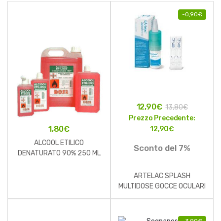
-
0,90
€
12,90
€
13,80
€
Prezzo Precedente:
1,80
€
12,90
€
ALCOOL ETILICO
Sconto del 7%
DENATURATO 90% 250 ML
ARTELAC SPLASH
MULTIDOSE GOCCE OCULARI
FLACONE 10 ML
-
3,90
€