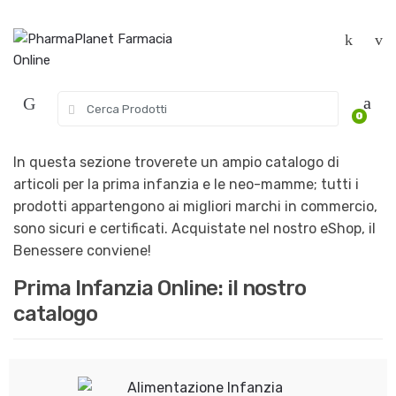
Skip to navigation
Skip to content
S
0
e
a
r
In questa sezione troverete un ampio catalogo di
c
articoli per la prima infanzia e le neo-mamme; tutti i
h
prodotti appartengono ai migliori marchi in commercio,
f
sono sicuri e certificati. Acquistate nel nostro eShop, il
o
r
Benessere conviene!
:
Prima Infanzia Online: il nostro
catalogo