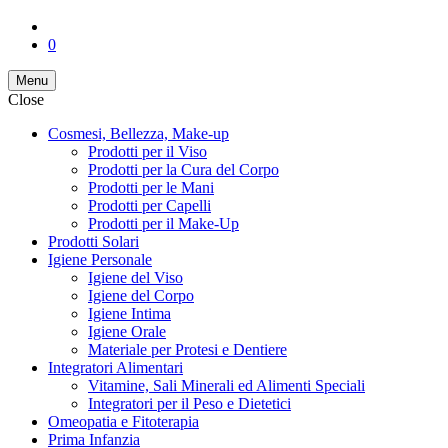
0
Menu
Close
Cosmesi, Bellezza, Make-up
Prodotti per il Viso
Prodotti per la Cura del Corpo
Prodotti per le Mani
Prodotti per Capelli
Prodotti per il Make-Up
Prodotti Solari
Igiene Personale
Igiene del Viso
Igiene del Corpo
Igiene Intima
Igiene Orale
Materiale per Protesi e Dentiere
Integratori Alimentari
Vitamine, Sali Minerali ed Alimenti Speciali
Integratori per il Peso e Dietetici
Omeopatia e Fitoterapia
Prima Infanzia