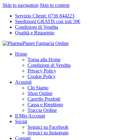
Skip to navigation
Skip to content
Servizio Clienti: 0736 844223
Spedizioni GRATIS con soli 59€
Condizioni di Vendita
Qualità e Risparmio
Home
Torna alla Home
Condizioni di Vendita
Privacy Policy
Cookie Policy
Acquisti
Chi Siamo
Shop Online
Carrello Prodotti
Cassa e Riepilogo
Traccia Ordine
Il Mio Account
Social
Seguici su Facebook
Seguici su Instagram
Contatti