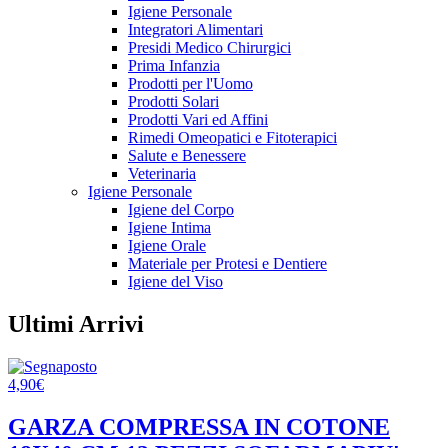
Igiene Personale
Integratori Alimentari
Presidi Medico Chirurgici
Prima Infanzia
Prodotti per l'Uomo
Prodotti Solari
Prodotti Vari ed Affini
Rimedi Omeopatici e Fitoterapici
Salute e Benessere
Veterinaria
Igiene Personale
Igiene del Corpo
Igiene Intima
Igiene Orale
Materiale per Protesi e Dentiere
Igiene del Viso
Ultimi Arrivi
4,90
€
GARZA COMPRESSA IN COTONE