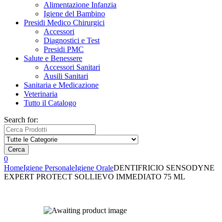
Alimentazione Infanzia
Igiene del Bambino
Presidi Medico Chirurgici
Accessori
Diagnostici e Test
Presidi PMC
Salute e Benessere
Accessori Sanitari
Ausili Sanitari
Sanitaria e Medicazione
Veterinaria
Tutto il Catalogo
Search for:
Cerca
0
Home
Igiene Personale
Igiene Orale
DENTIFRICIO SENSODYNE
EXPERT PROTECT SOLLIEVO IMMEDIATO 75 ML