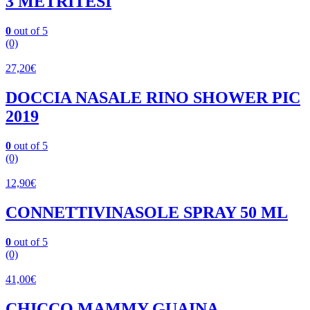
3 METRITESI
0
out of 5
(0)
27,20
€
DOCCIA NASALE RINO SHOWER PIC
2019
0
out of 5
(0)
12,90
€
CONNETTIVINASOLE SPRAY 50 ML
0
out of 5
(0)
41,00
€
CHICCO MAMMY GUAINA