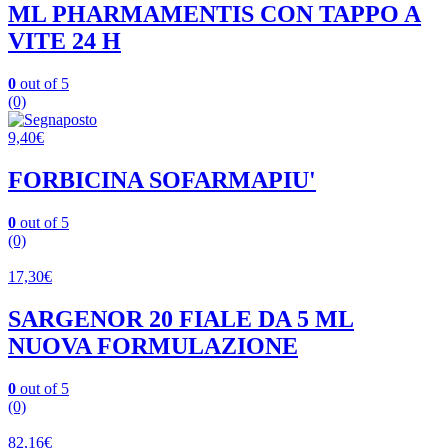
ML PHARMAMENTIS CON TAPPO A
VITE 24 H
0
out of 5
(0)
9,40
€
FORBICINA SOFARMAPIU'
0
out of 5
(0)
17,30
€
SARGENOR 20 FIALE DA 5 ML
NUOVA FORMULAZIONE
0
out of 5
(0)
82,16
€