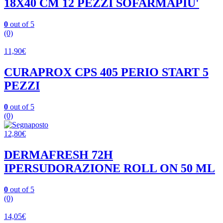
18X40 CM 12 PEZZI SOFARMAPIU'
0
out of 5
(0)
11,90
€
CURAPROX CPS 405 PERIO START 5
PEZZI
0
out of 5
(0)
12,80
€
DERMAFRESH 72H
IPERSUDORAZIONE ROLL ON 50 ML
0
out of 5
(0)
14,05
€