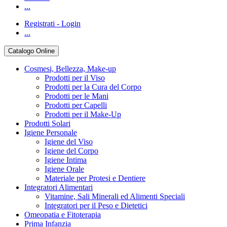
...
Registrati - Login
...
Catalogo Online
Cosmesi, Bellezza, Make-up
Prodotti per il Viso
Prodotti per la Cura del Corpo
Prodotti per le Mani
Prodotti per Capelli
Prodotti per il Make-Up
Prodotti Solari
Igiene Personale
Igiene del Viso
Igiene del Corpo
Igiene Intima
Igiene Orale
Materiale per Protesi e Dentiere
Integratori Alimentari
Vitamine, Sali Minerali ed Alimenti Speciali
Integratori per il Peso e Dietetici
Omeopatia e Fitoterapia
Prima Infanzia