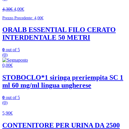
4,30
€
4,00
€
Prezzo Precedente:
4,00
€
ORALB ESSENTIAL FILO CERATO
INTERDENTALE 50 METRI
0
out of 5
(0)
0,00
€
STOBOCLO*1 siringa preriempita SC 1
ml 60 mg/ml lingua ungherese
0
out of 5
(0)
5,90
€
CONTENITORE PER URINA DA 2500