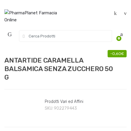
Skip to navigation
Skip to content
S
0
e
a
r
-
0,60
€
c
ANTARTIDE CARAMELLA
h
BALSAMICA SENZA ZUCCHERO 50
f
G
o
r
:
Prodotti Vari ed Affini
SKU:
902279443