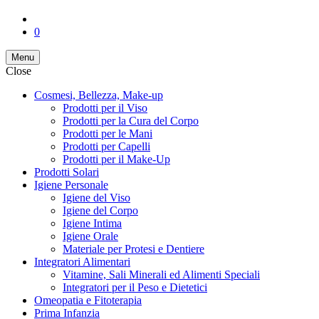
0
Menu
Close
Cosmesi, Bellezza, Make-up
Prodotti per il Viso
Prodotti per la Cura del Corpo
Prodotti per le Mani
Prodotti per Capelli
Prodotti per il Make-Up
Prodotti Solari
Igiene Personale
Igiene del Viso
Igiene del Corpo
Igiene Intima
Igiene Orale
Materiale per Protesi e Dentiere
Integratori Alimentari
Vitamine, Sali Minerali ed Alimenti Speciali
Integratori per il Peso e Dietetici
Omeopatia e Fitoterapia
Prima Infanzia