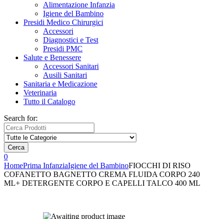
Alimentazione Infanzia
Igiene del Bambino
Presidi Medico Chirurgici
Accessori
Diagnostici e Test
Presidi PMC
Salute e Benessere
Accessori Sanitari
Ausili Sanitari
Sanitaria e Medicazione
Veterinaria
Tutto il Catalogo
Search for:
Cerca
0
Home
Prima Infanzia
Igiene del Bambino
FIOCCHI DI RISO
COFANETTO BAGNETTO CREMA FLUIDA CORPO 240
ML+ DETERGENTE CORPO E CAPELLI TALCO 400 ML