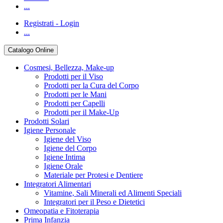
...
Registrati - Login
...
Catalogo Online
Cosmesi, Bellezza, Make-up
Prodotti per il Viso
Prodotti per la Cura del Corpo
Prodotti per le Mani
Prodotti per Capelli
Prodotti per il Make-Up
Prodotti Solari
Igiene Personale
Igiene del Viso
Igiene del Corpo
Igiene Intima
Igiene Orale
Materiale per Protesi e Dentiere
Integratori Alimentari
Vitamine, Sali Minerali ed Alimenti Speciali
Integratori per il Peso e Dietetici
Omeopatia e Fitoterapia
Prima Infanzia