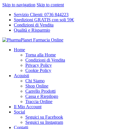
Skip to navigation
Skip to content
Servizio Clienti: 0736 844223
Spedizioni GRATIS con soli 59€
Condizioni di Vendita
Qualità e Risparmio
Home
Torna alla Home
Condizioni di Vendita
Privacy Policy
Cookie Policy
Acquisti
Chi Siamo
Shop Online
Carrello Prodotti
Cassa e Riepilogo
Traccia Ordine
Il Mio Account
Social
Seguici su Facebook
Seguici su Instagram
Contatti