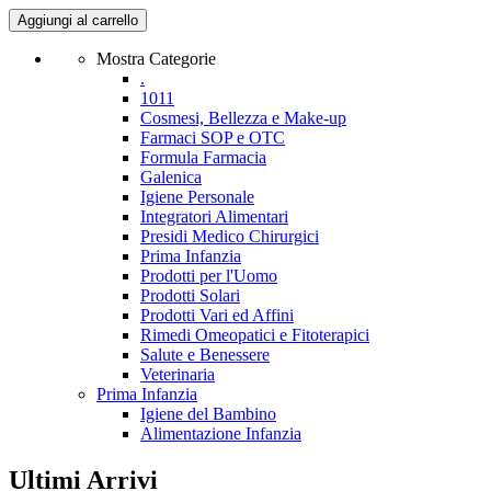
Aggiungi al carrello
Mostra Categorie
.
1011
Cosmesi, Bellezza e Make-up
Farmaci SOP e OTC
Formula Farmacia
Galenica
Igiene Personale
Integratori Alimentari
Presidi Medico Chirurgici
Prima Infanzia
Prodotti per l'Uomo
Prodotti Solari
Prodotti Vari ed Affini
Rimedi Omeopatici e Fitoterapici
Salute e Benessere
Veterinaria
Prima Infanzia
Igiene del Bambino
Alimentazione Infanzia
Ultimi Arrivi