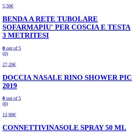
5,50
€
BENDA A RETE TUBOLARE
SOFARMAPIU' PER COSCIA E TESTA
3 METRITESI
0
out of 5
(0)
27,20
€
DOCCIA NASALE RINO SHOWER PIC
2019
0
out of 5
(0)
12,90
€
CONNETTIVINASOLE SPRAY 50 ML