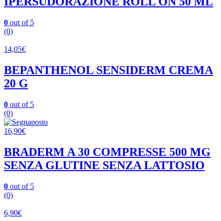
IPERSUDORAZIONE ROLL ON 50 ML
0
out of 5
(0)
14,05
€
BEPANTHENOL SENSIDERM CREMA
20 G
0
out of 5
(0)
16,90
€
BRADERM A 30 COMPRESSE 500 MG
SENZA GLUTINE SENZA LATTOSIO
0
out of 5
(0)
6,90
€