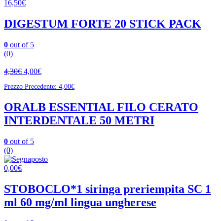
16,50
€
DIGESTUM FORTE 20 STICK PACK
0
out of 5
(0)
4,30
€
4,00
€
Prezzo Precedente:
4,00
€
ORALB ESSENTIAL FILO CERATO
INTERDENTALE 50 METRI
0
out of 5
(0)
0,00
€
STOBOCLO*1 siringa preriempita SC 1
ml 60 mg/ml lingua ungherese